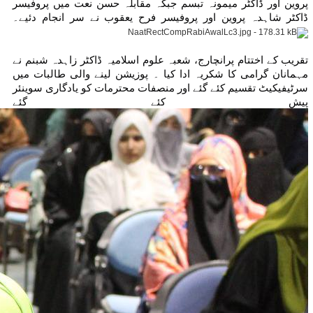
پروین اور ڈاکٹر میمونہ تبسم جبکہ مقابلہ حسن نعت میں پروفیسر
ڈاکٹر شاہدہ پروین اور پروفیسر فرح یعقوب نے سر انجام دئیے۔
تقریب کے اختتام پرانچارج، شعبہ علوم اسلامیہ ڈاکٹر زاہدہ شبنم نے
مہمانان گرامی کا شکریہ ادا کیا ۔ پوزیشن لینے والی طالبات میں
سرٹیفیکیٹ تقسیم کئے گئے اور منصفات محترمات کو یادگاری سوینئر
پیش کئے گئے