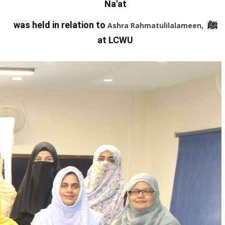
Na'at
was held in relation to
ﷺ
Ashra Rahmatulilalameen
,
at LCWU