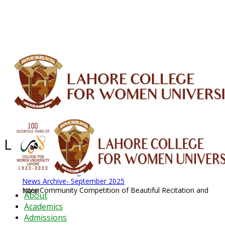
ALUMNI
HESSA
CONFERENCES
ORIC
QEC
INTERMEDIATE
DFDI
K-BIC
DAP
IRC
LIBRARY
JOURNALS
Web TV
Voice of LCWU
WEBMAIL
Latest News - 2026
News Archive
August 2026 News
News Archive
News Archive- September 2025
Inter-Community Competition of Beautiful Recitation and Na'at
About
Academics
Admissions