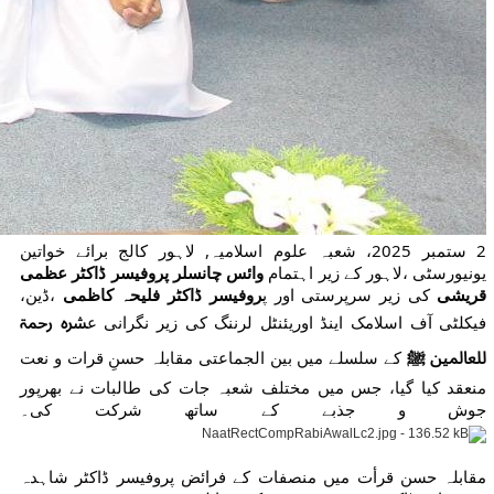
2 ستمبر 2025، شعبہ علوم اسلامیہ, لاہور کالج برائے خواتین
یونیورسٹی ،لاہور کے زیر اہتمام
وائس چانسلر پروفیسر ڈاکٹر عظمی
قریشی
کی زیر سرپرستی اور پ
روفیسر ڈاکٹر فلیحہ کاظمی
،ڈین،
فیکلٹی آف اسلامک اینڈ اوریئنٹل لرننگ کی زیر نگرانی ع
شرہ رحمۃ
للعالمین ﷺ
کے سلسلے میں بین الجماعتی مقابلہ حسنِ قرات و نعت
منعقد کیا گیا، جس میں مختلف شعبہ جات کی طالبات نے بھرپور
جوش و جذبے کے ساتھ شرکت کی۔
مقابلہ حسن قرأت میں منصفات کے فرائض پروفیسر ڈاکٹر شاہدہ