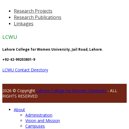
Research Projects
Research Publications
Linkages
LCWU
Lahore College for Women University, Jail Road, Lahore.
+92-42-99203801-9
LCWU Contact Directory
2026 © Copyright
Lahore College for Women University
- ALL
RIGHTS RESERVED
About
Administration
Vision and Mission
Campuses